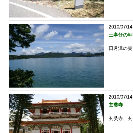
2010/07/14
土亭仔の岬
日月潭の突
2010/07/14
玄奘寺
玄奘寺、玄