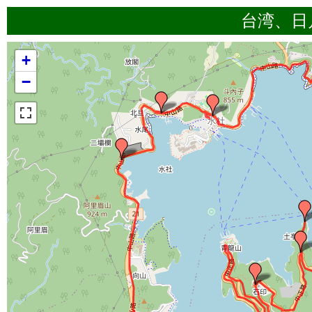
台湾、日
+
−