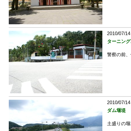
2010/07/14
ターニング
警察の前、
2010/07/14
ダム堰堤
土盛りの堰