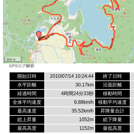
500 m
GPSログ解析
開始日時
2010/07/14 10:24:44
終了日時
水平距離
30.17km
沿面距離
経過時間
4時間24分33秒
移動時間
全体平均速度
6.88km/h
移動平均速度
最高速度
35.52km/h
昇降量合計
総上昇量
1052m
総下降量
最高高度
1152m
最低高度