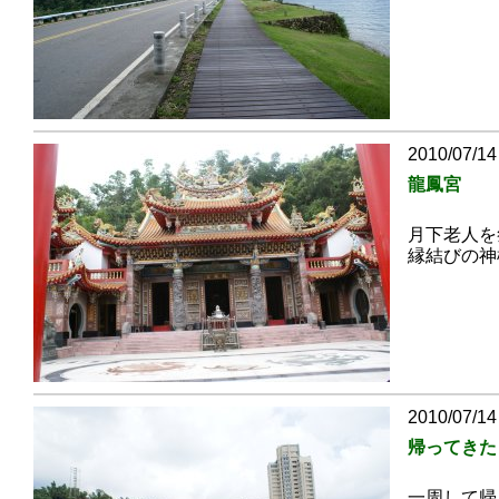
2010/07/14
龍鳳宮
月下老人を
縁結びの神
2010/07/14
帰ってきた
一周して帰