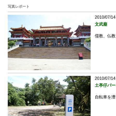
写真レポート
2010/07/14
文武廟
儒教、仏教
2010/07/14
土亭仔パー
自転車を漕