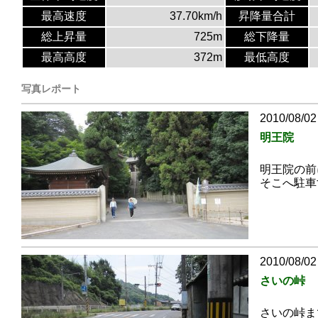
最高速度
37.70km/h
昇降量合計
総上昇量
725m
総下降量
最高高度
372m
最低高度
写真レポート
2010/08/02
明王院
明王院の前
そこへ駐車
2010/08/02
さいの峠
さいの峠ま