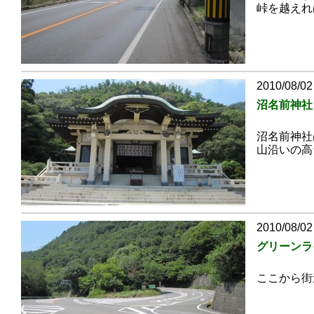
峠を越えれ
2010/08/02
沼名前神社
沼名前神社
山沿いの高
2010/08/02
グリーンラ
ここから街