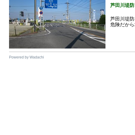
芦田川堤防
芦田川堤防
危険だから
Powered by Wadachi