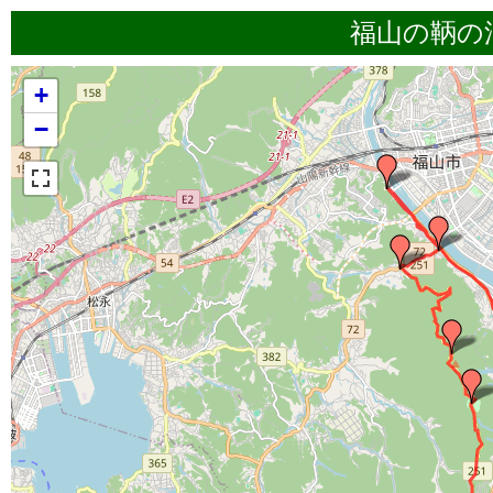
福山の鞆の
+
−