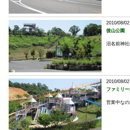
2010/08/02
後山公園
沼名前神社
2010/08/02
ファミリー
営業中なの