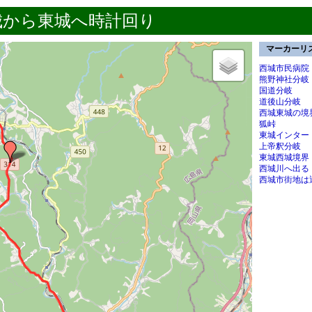
城から東城へ時計回り
マーカーリ
西城市民病院
熊野神社分岐
国道分岐
道後山分岐
西城東城の境
狐峠
東城インター
上帝釈分岐
東城西城境界
西城川へ出る
西城市街地は