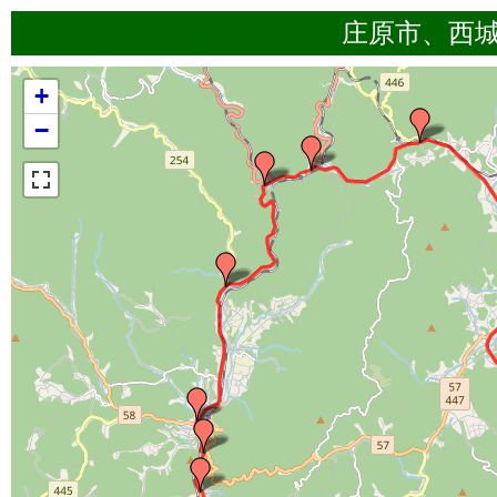
庄原市、西
+
−