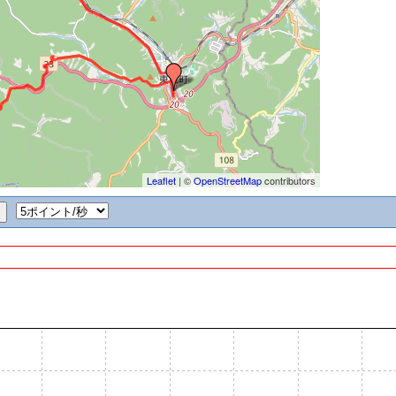
Leaflet
| ©
OpenStreetMap
contributors