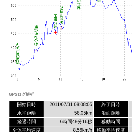
GPSログ解析
開始日時
2011/07/31 08:08:05
終了日時
水平距離
58.05km
沿面距離
経過時間
6時間48分16秒
移動時間
全体平均速度
8.56km/h
移動平均速度