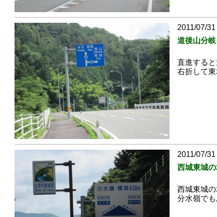
2011/07/31
道後山分岐
直進すると
右折して東
2011/07/31
西城東城の
西城東城の
分水嶺でも