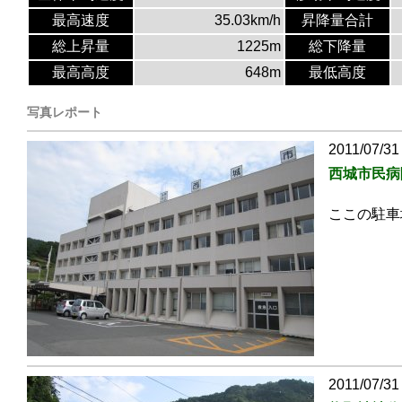
最高速度
35.03km/h
昇降量合計
総上昇量
1225m
総下降量
最高高度
648m
最低高度
写真レポート
2011/07/31
西城市民病
ここの駐車
2011/07/31