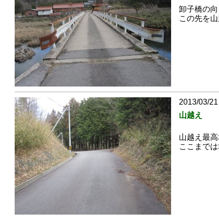
卸子橋の向
この先を山
2013/03/21
山越え
山越え最高
ここまでは