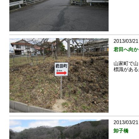
2013/03/21
君田へ向か
山家町で山
標識がある
2013/03/21
卸子橋