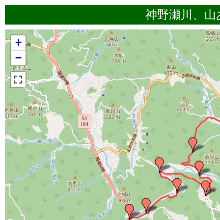
神野瀬川、山
+
−