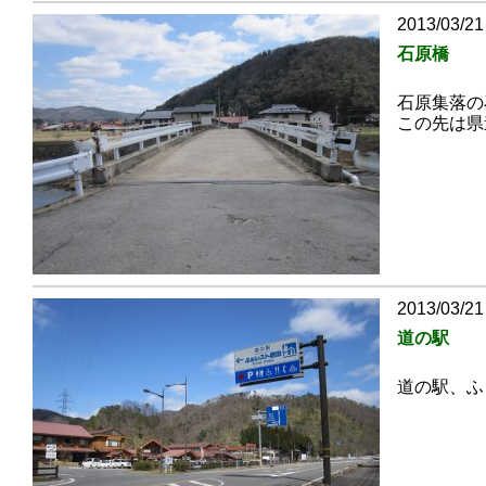
2013/03/21
石原橋
石原集落の
この先は県
2013/03/21
道の駅
道の駅、ふ