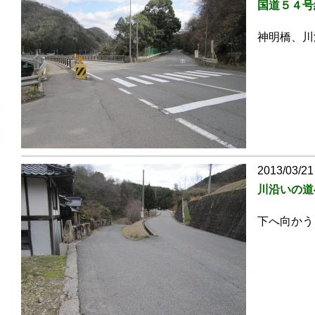
国道５４号
神明橋、川
2013/03/21
川沿いの道
下へ向かう