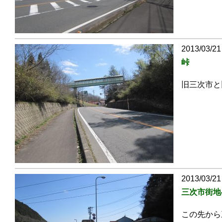
2013/03/21
峠
旧三次市と
2013/03/21
三次市街地
この先から