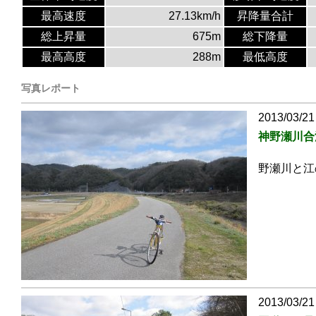
最高速度
27.13km/h
昇降量合計
総上昇量
675m
総下降量
最高高度
288m
最低高度
写真レポート
2013/03/21
神野瀬川合
野瀬川と江
2013/03/21