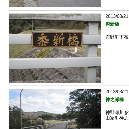
2013/03/21
黍新橋
布野町下布
2013/03/21
神之瀬橋
神野瀬川を
山家町神之