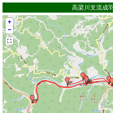
高梁川支流成
+
−