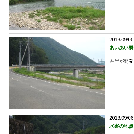
2018/09/06
あいあい橋
左岸が開発
2018/09/06
水害の地点