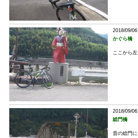
2018/09/06
かぐら橋
ここから左
2018/09/06
総門橋
昔の総門に