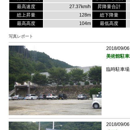
最高速度
27.37km/h
昇降量合計
総上昇量
128m
総下降量
最高高度
104m
最低高度
写真レポート
2018/09/06
美術館駐車
臨時駐車場
2018/09/06