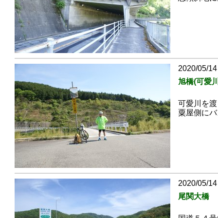
2020/05/14
旭橋(可愛川
可愛川を渡
粟屋側にバ
2020/05/14
尾関大橋