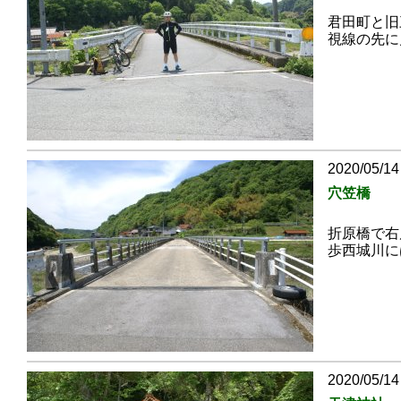
君田町と旧
視線の先に
2020/05/14
穴笠橋
折原橋で右
歩西城川に
2020/05/14