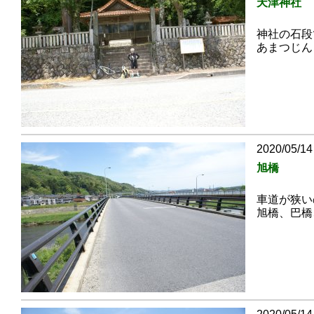
天津神社
神社の石段
あまつじん
2020/05/14
旭橋
車道が狭い
旭橋、巴橋