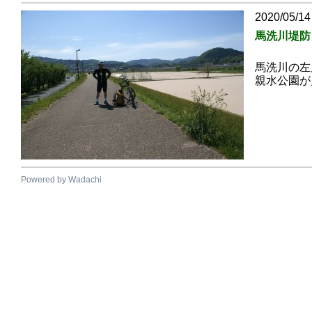
2020/05/14
馬洗川堤防
馬洗川の左
親水公園が
Powered by Wadachi