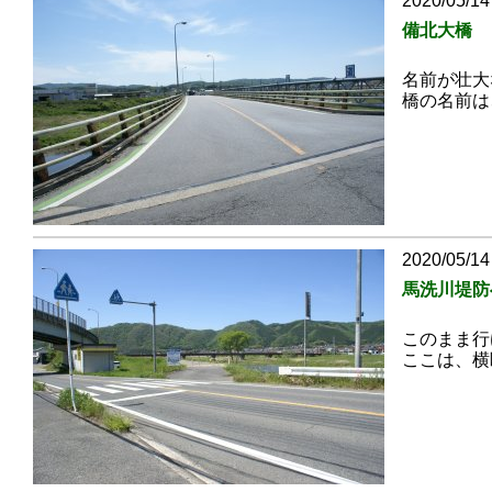
2020/05/14
備北大橋
名前が壮大
橋の名前は
2020/05/14
馬洗川堤防
このまま行
ここは、横