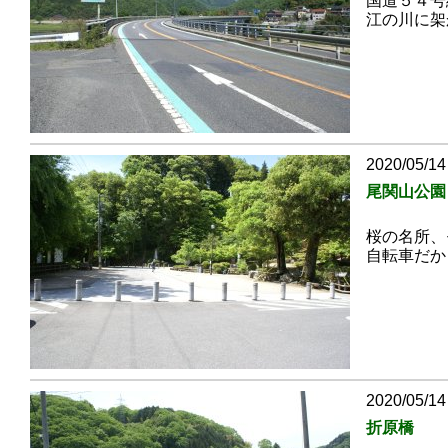
国道５４号
江の川に架
2020/05/14
尾関山公園
桜の名所、
自転車だか
2020/05/14
折原橋