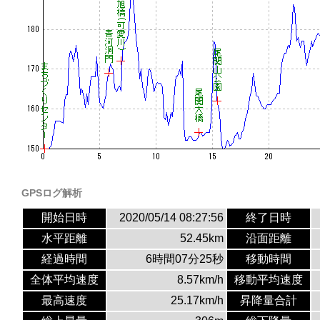
GPSログ解析
開始日時
2020/05/14 08:27:56
終了日時
水平距離
52.45km
沿面距離
経過時間
6時間07分25秒
移動時間
全体平均速度
8.57km/h
移動平均速度
最高速度
25.17km/h
昇降量合計