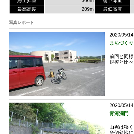
総上昇量
306m
総下降量
最高高度
209m
最低高度
写真レポート
2020/05/14
まちづくり
前回と同様
規模と比べ
2020/05/14
青河洞門
山裾は狭く
急傾斜地に