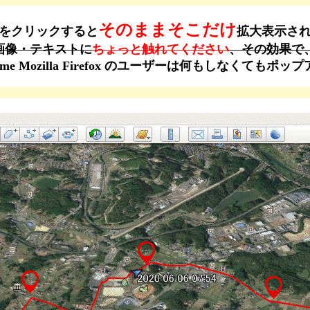
そのままそこだけ
をクリックすると
拡大表示さ
画像・テキストに
ちょっと触れてください
、その効果で
ogle Chrome Mozilla Firefox のユーザーは何もし