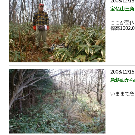
2008/12/15
宝仏山三角
ここが宝仏
標高1002.
2008/12/15
急斜面から
いままで急