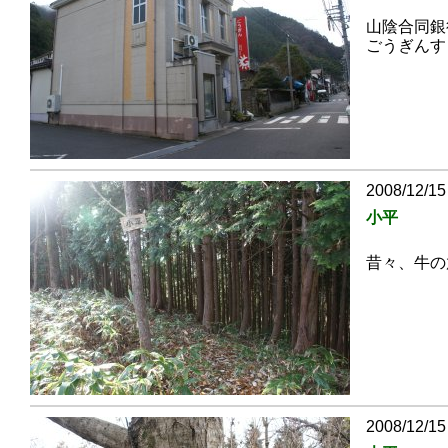
山陰合同銀
ごうぎんす
2008/12/15
小平
昔々、牛の
2008/12/15