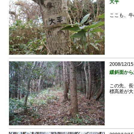
大平
ここも、牛
2008/12/15
緩斜面から
この先、長
標高差が大