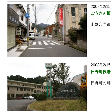
2008/12/15
ごうぎん根
山陰合同銀
2008/12/15
日野町役場
日野町の町