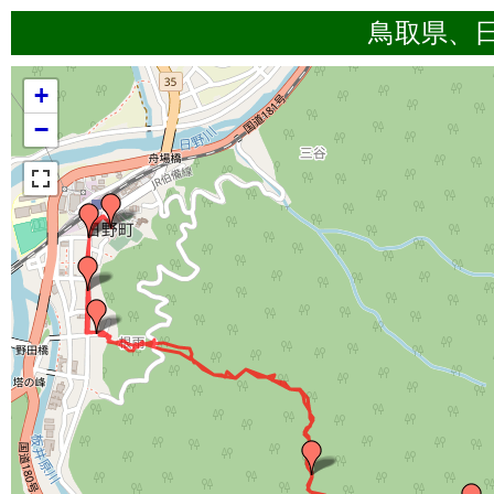
鳥取県、
+
−