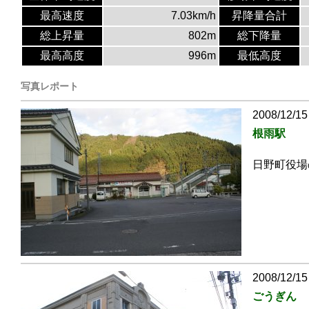
最高速度
7.03km/h
昇降量合計
総上昇量
802m
総下降量
最高高度
996m
最低高度
写真レポート
2008/12/15
根雨駅
日野町役場
2008/12/15
ごうぎん