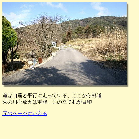
道は山麓と平行に走っている、ここから林道
火の用心放火は重罪、この立て札が目印
元のページにかえる