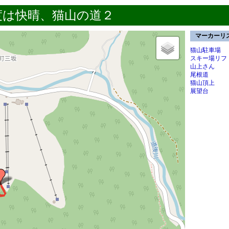
度は快晴、猫山の道２
マーカーリ
猫山駐車場
スキー場リフ
山上さん
尾根道
猫山頂上
展望台