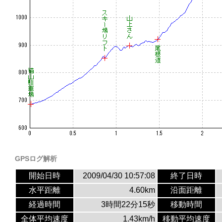
GPSログ解析
開始日時
2009/04/30 10:57:08
終了日時
水平距離
4.60km
沿面距離
経過時間
3時間22分15秒
移動時間
全体平均速度
1.43km/h
移動平均速度