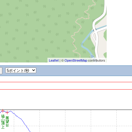
Leaflet
| ©
OpenStreetMap
contributors