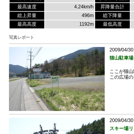
最高速度
4.24km/h
昇降量合計
総上昇量
496m
総下降量
最高高度
1192m
最低高度
写真レポート
2009/04/30
猫山駐車場
ここが猫山
この広場の
2009/04/30
スキー場リ