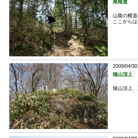
尾根道
山腹の横道
ここからは
2009/04/30
猫山頂上
猫山頂上、