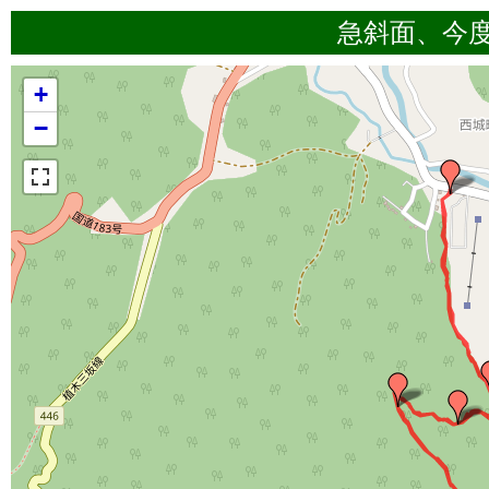
急斜面、今
+
−