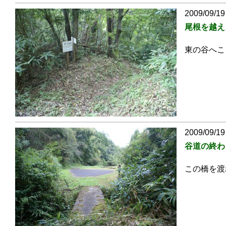
2009/09/19
尾根を越え
東の谷へこ
2009/09/19
谷道の終わ
この橋を渡