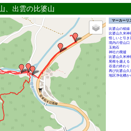
山、出雲の比婆山
マーカーリ
比婆山の稜線
比婆山久米神
怪しいと引き
境内の登山口
玉抱石
神社の廃墟
比婆山久米神
尾根を越える
谷道の終わり
再び比婆山久
地区浄化槽か