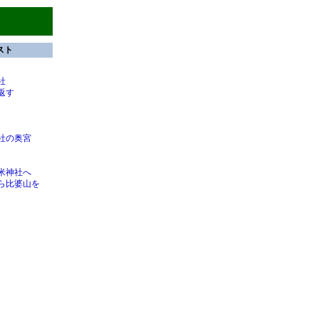
スト
社
返す
社の奥宮
米神社へ
ら比婆山を