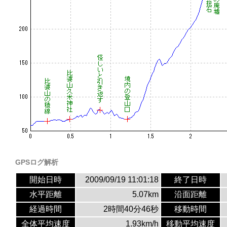
GPSログ解析
開始日時
2009/09/19 11:01:18
終了日時
水平距離
5.07km
沿面距離
経過時間
2時間40分46秒
移動時間
全体平均速度
1.93km/h
移動平均速度