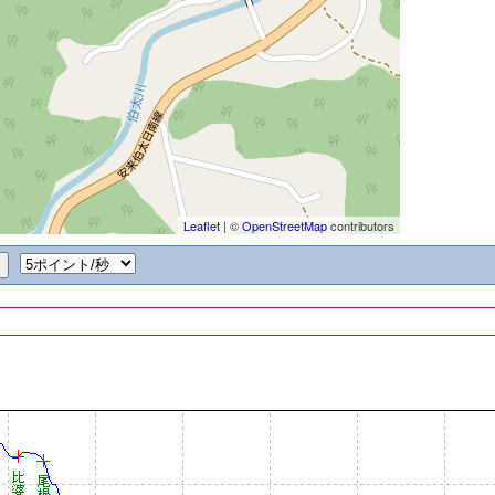
Leaflet
| ©
OpenStreetMap
contributors