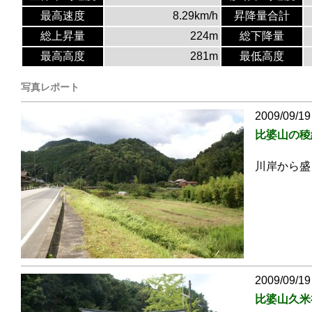
最高速度
8.29km/h
昇降量合計
総上昇量
224m
総下降量
最高高度
281m
最低高度
写真レポート
2009/09/19
比婆山の稜
川岸から盛
2009/09/19
比婆山久米