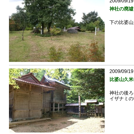
2009/09/19
神社の廃墟
下の比婆山
2009/09/19
比婆山久米
神社の後ろ
イザナミの