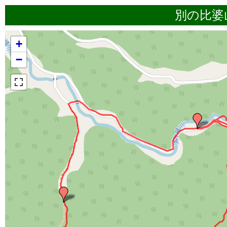
別の比婆
+
−