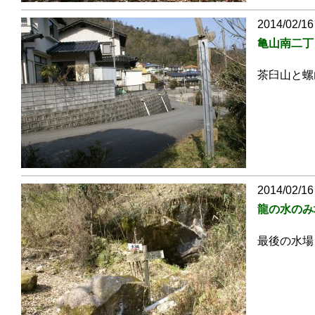
2014/02/16
亀山南二丁
茶臼山と螺
2014/02/16
龍の水のみ
最後の水場