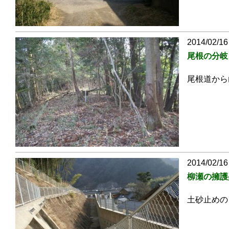
2014/02/16
尾根の分岐
尾根道から
2014/02/16
柳瀬の擁護
土砂止めの