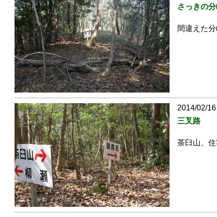
さっきの分
間違えた分
2014/02/16
三叉路
茶臼山、住