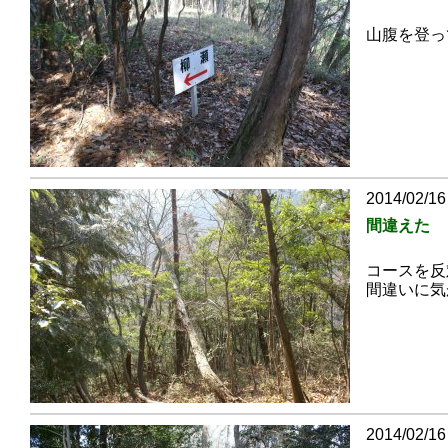
山腹を登っ
2014/02/16
間違えた
コースを反
間違いに気
2014/02/16