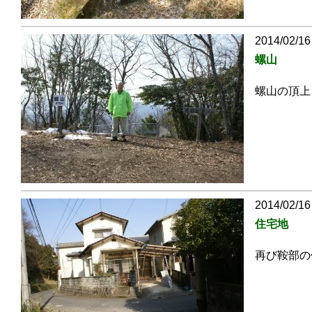
2014/02/16
螺山
螺山の頂上
2014/02/16
住宅地
再び鞍部の