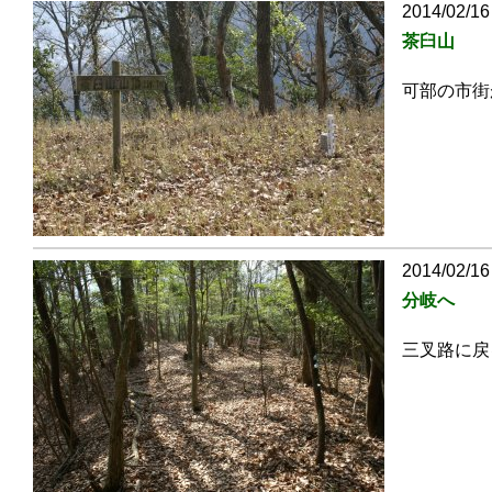
2014/02/16
茶臼山
可部の市街
2014/02/16
分岐へ
三叉路に戻