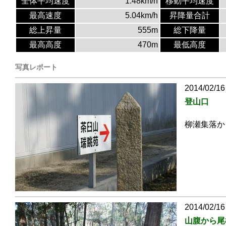
全体平均速度
1.48km/h
移動平均速度
最高速度
5.04km/h
昇降量合計
総上昇量
555m
総下降量
最高高度
470m
最低高度
写真レポート
2014/02/16
登山口
柳瀬集落か
2014/02/16
山腹から尾