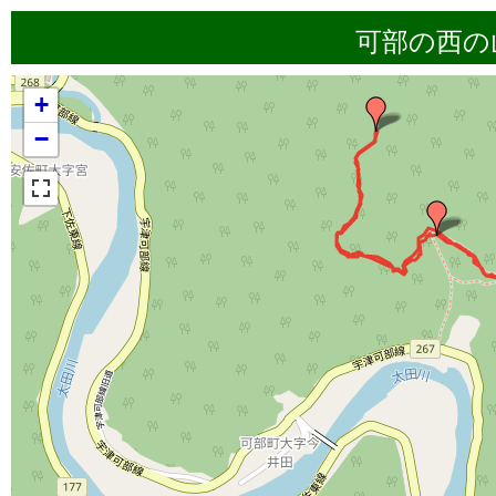
可部の西の
+
−