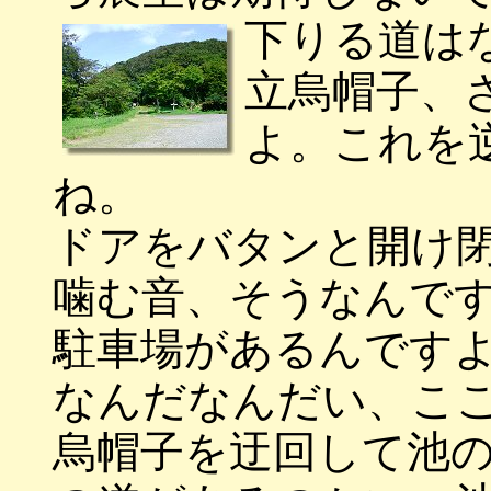
下りる道は
立烏帽子、
よ。これを
ね。
ドアをバタンと開け
噛む音、そうなんで
駐車場があるんです
なんだなんだい、こ
烏帽子を迂回して池