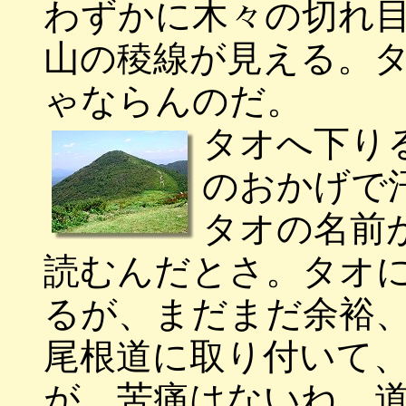
わずかに木々の切れ
山の稜線が見える。
ゃならんのだ。
タオへ下り
のおかげで
タオの名前
読むんだとさ。タオ
るが、まだまだ余裕
尾根道に取り付いて
が、苦痛はないね、