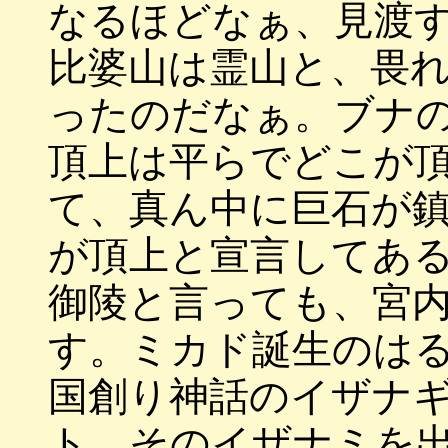
なるほどなぁ、見渡
比婆山は霊山と、畏
ったのだなぁ。ブナ
頂上は平らでどこが
て、真ん中に巨石が
が頂上と宣言してあ
御陵と言っても、宮
す。ミカド誕生のは
国創り神話のイザナ
ト、そのイザナミを出