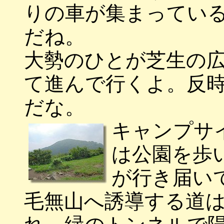
りの車が集まってい
だね。
大勢のひとが芝生の
て進んで行くよ。反
だな。
キャンプサ
は公園を歩
が行き届い
毛無山へ誘導する道