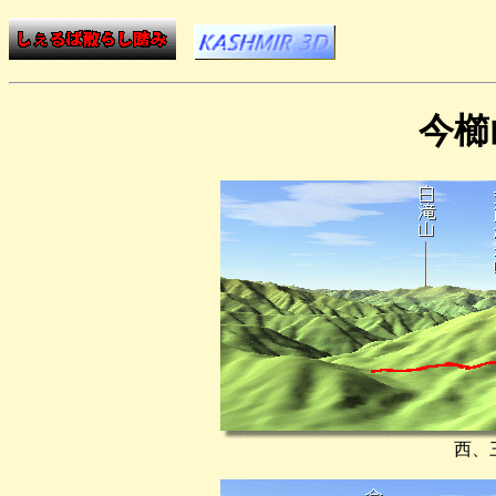
今櫛
西、