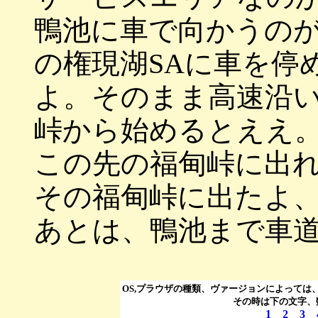
鴨池に車で向かうの
の権現湖SAに車を停
よ。そのまま高速沿
峠から始めるとええ
この先の
福甸峠に出れ
その
福甸峠に出たよ
あとは、鴨池まで車
OS,プラウザの種類、ヴァージョンによっては
その時は下の文字、
1
2
3