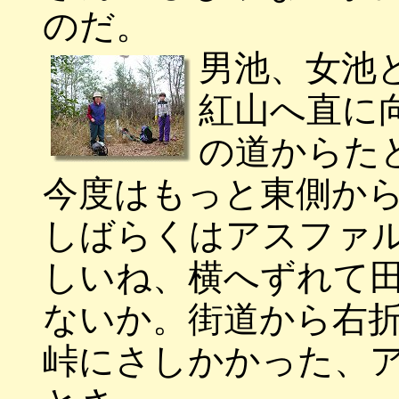
のだ。
男池、女池
紅山へ直に
の道からた
今度はもっと東側か
しばらくはアスファ
しいね、横へずれて
ないか。街道から右
峠にさしかかった、