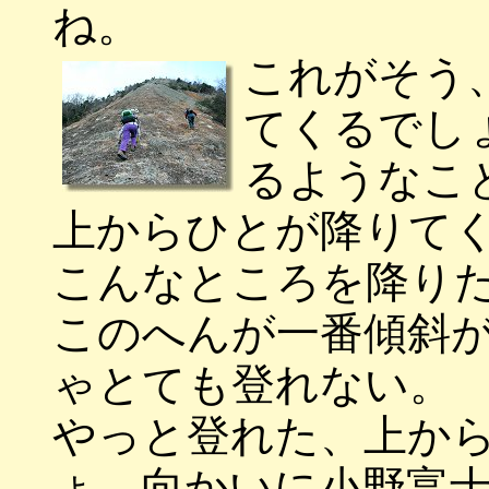
ね。
これがそう
てくるでし
るようなこ
上からひとが降りて
こんなところを降り
このへんが一番傾斜
ゃとても登れない。
やっと登れた、上か
ょ、向かいに小野富