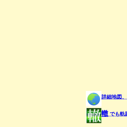
詳細地図、
轍
でも軌