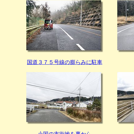
国道３７５号線の膨らみに駐車
小国の市街地を裏から