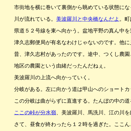
市街地を横に巻いて裏側から眺めている状態にな
川が流れている。
美波羅川と中央橋なんだよ
。町
県道５２号線を東へ向かう。盆地平野の真ん中を
津久志郵便局が有名なわけじゃないのです。他に
昔、津久志村があったのです。途中、つくし農園
地区の農園という由緒だったんだねぇ。
美波羅川の上流へ向かっていく。
分岐がある。左に向かう道は甲山へのショートカ
この分岐は曲がらずに直進する。たんぼの中の道
ここの峠が分水嶺
、美波羅川、馬洗川、江の川を
さて、昼食が終わったら１２時を過ぎた。ここん