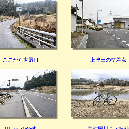
ここから世羅町
上津田の交差点
甲山への分岐
美波羅川の水源池