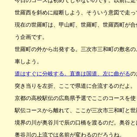
今日のコースは初めてじゃないのです。以前に走
世羅西を斜めに縦断しよう、そういう意図で走っ
現在の世羅町は、甲山町、世羅町、世羅西町が合
う企画です。
世羅町の外から出発する。三次市三和町の敷名の
車しよう。
道はすぐに分岐する。直進は国道、左に曲がる
の
突き当りを左折、ここで県道に合流するのだよ。
京都の高校駅伝の広島県予選でここのコースを使
駅伝コースから離れて、ここが三次市三和町と世
境界の川が奥谷川で辰の口橋を渡るのだ。奥谷と
奥谷川の上流では名前が変わるのだろうね。