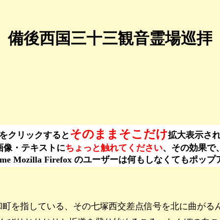
備後西国三十三観音霊場巡拝
そのままそこだけ
をクリックすると
拡大表示さ
ーは、画像・テキストに
ちょっと触れてください
、その効果で
ogle Chrome Mozilla Firefox のユーザーは何もし
比和町を指している、その七塚西交差点信号を北に曲がる