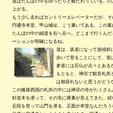
道はたんぼの中をゆったりと横たわっている、の
上がる。
もう少し走ればカントリーエレベーターだが、そ
円通寺本堂、甲山城址、こう書いてある、この案
たんぼの中の細道を右へ左へ、どこまで行くんだ
ーションが明確になるね。
道は、坂道になって急傾斜
歩いて登ることにして、道
参道には石仏が点々とある
もともと、禅宗で観音札所
は相容れないと思うがどう
この備後西国の札所の中には禅宗の寺がたくさん
杉並木を潜って、その先に庫裏が見えてきた。続
石段を登って山門を潜る、正面が本堂なんだろう