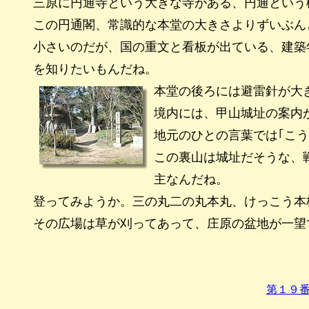
三原に円通寺という大きな寺がある、円通という
この円通閣、常識的な本堂の大きさよりずいぶん
小さいのだが、国の重文と看板が出ている、建築
を知りたいもんだね。
本堂の後ろには避雷針が大
境内には、甲山城址の案内
地元のひとの言葉では｢こう
この裏山は城址だそうな、
主なんだね。
登ってみようか。三の丸二の丸本丸、けっこう本
その広場は草が刈ってあって、庄原の盆地が一望
第１９