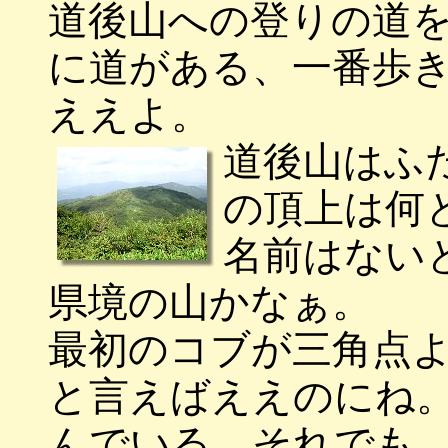
道後山への登りの道
に道がある、一番歩
ええよ。
道後山はふ
の頂上は何
名前はない
県境の山かなぁ。
最初のコブが三角点
と言えばええのにね
んでいる、それでも