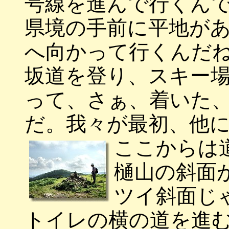
号線を進んで行くん
県境の手前に平地が
へ向かって行くんだ
坂道を登り、スキー
って、さぁ、着いた
だ。我々が最初、他
ここからは
樋山の斜面
ツイ斜面じ
トイレの横の道を進