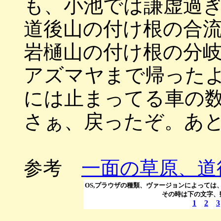
も、小池では謙虚過
道後山の付け根の合
岩樋山の付け根の分
アズマヤまで帰った
には止まってる車の
さぁ、戻ったぞ。あ
参考
一面の草原、道
OS,プラウザの種類、ヴァージョンによっては
その時は下の文字、
1
2
3