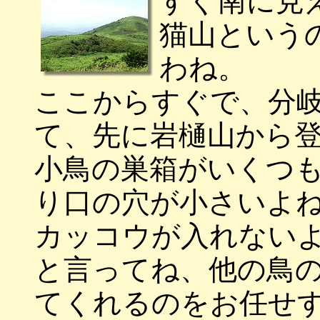
すぐ南に見
猫山という
わね。
ここからすぐで、分
て、先に岩樋山から
小鳥の巣箱がいくつ
り口の穴が小さいよ
カッコウが入れない
と言ってね、他の鳥
てくれるのをお任せ