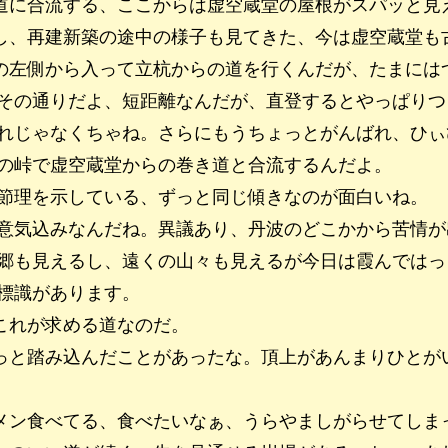
道に合流する、ここからは虚空蔵堂の屋根がスパッと見
し、再建新築の途中の様子も見てきた、今は虚空蔵堂も
の左側から入って立杭からの道を行くんだが、たまには
その通りだよ、短距離なんだが、直登するとやっぱりつ
れじゃなくちゃね。さらにもうちょっとがんばれ、ひぃ
の峠で虚空蔵堂からの巻き道と合流するんだよ。
節理を示している、ずっと同じ傾きなのが面白いね。
意気込みなんだね。異議あり、丹波のどこかから苦情が
郷も見えるし、遠くの山々も見えるが今日は霞んではっ
標識があります。
これが求める道なのだ。
っと踏み込んだことがあったな。頂上があんまりひとが
ン食べてる、食べたいなぁ、うらやましがらせてしまった 