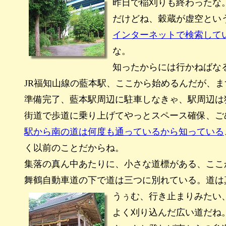
昨日で稲刈りも終わったな
だけどね、穀蔵が虚空とい
インターネットで検索して
な。
知ったからには行かねばな
JR福知山線の藍本駅、ここから始めるんだが、
準備完了、藍本駅周辺に駐車しなきゃ、駅周辺は
街道で歩道に乗り上げてやっとスペース確保、ごめん
駅から南の道は何度も通っているから知っている
く以前のことだからね。
集落の真ん中あたりに、小さな道標がある、ここ
舞鶴自動車道の下で道は三つに別れている。道は
うぅむ、行き止まりみたい
よく刈り込んだ広い道だね