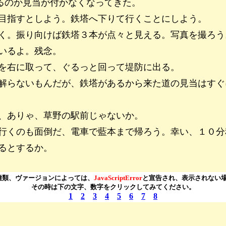
るのか見当が付かなくなってきた。
目指すとしよう。鉄塔へ下りて行くことにしよう。
く。振り向けば鉄塔３本が点々と見える。写真を撮ろう
いるよ。残念。
を右に取って、ぐるっと回って堤防に出る。
解らないもんだが、鉄塔があるから来た道の見当はすぐ
、ありゃ、草野の駅前じゃないか。
行くのも面倒だ、電車で藍本まで帰ろう。幸い、１０分
るとするか。
の種類、ヴァージョンによっては、
JavaScriptError
と宣告され、表示されない
その時は下の文字、数字をクリックしてみてください。
1
2
3
4
5
6
7
8