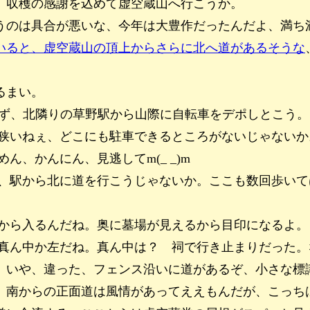
。収穫の感謝を込めて虚空蔵山へ行こうか。
うのは具合が悪いな、今年は大豊作だったんだよ、満ち
いると、虚空蔵山の頂上からさらに北へ道があるそうな
るまい。
まず、北隣りの草野駅から山際に自転車をデポしとこう
狭いねぇ、どこにも駐車できるところがないじゃないか
、かんにん、見逃してm(_ _)m
、駅から北に道を行こうじゃないか。ここも数回歩いて
から入るんだね。奥に墓場が見えるから目印になるよ。
真ん中か左だね。真ん中は？ 祠で行き止まりだった。
、いや、違った、フェンス沿いに道があるぞ、小さな標
。南からの正面道は風情があってええもんだが、こっち