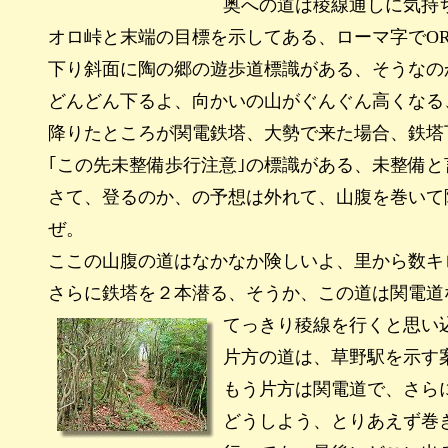
奥への道は稜線通しに気持
オロ峠と末端の目標を示してある、ローマ字でO
下り斜面に陶の郷の遊歩道標識がある、そうなの
どんどん下るよ、向かいの山がぐんぐん高くなる
降りたところが関電鉄塔、大勢で来た場合、鉄塔
｢この先未整備歩行注意｣の標識がある、未整備
さて、登るのか、の予想は外れて、山腹を巻いて
ぜ。
ここの山腹の道はなかなか険しいよ、里から数キ
さらに鉄塔を２本潜る、そうか、この道は関電道
てっきり稜線を行くと思い
片方の道は、草野駅を示す
もう片方は関電道で、さら
どうしよう、とりあえず巻