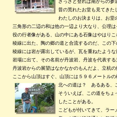
さっさと登れば南からの参
昔の荒れたお堂も見てきた
わたしのお決まりは、お堂
三角形の二辺の和は他の一辺より大なり、公理は
役の行者像がある、山の中にある石像はやはりこ
稜線に出た、陶の郷の道と合流するのだ、この下
稜線には岩が露出しているが、瓦を重ねたような
岩場に出て、その名前が丹波岩、丹波を代表する
丹波岩からの展望はなかなかのもんだよ、立杭の
ここから山頂はすぐ、山頂には５９６メートルの
北への道は？ あるある、
そういえば、この道をちょ
したことがある。
こどもが付いてきて、ラーメ