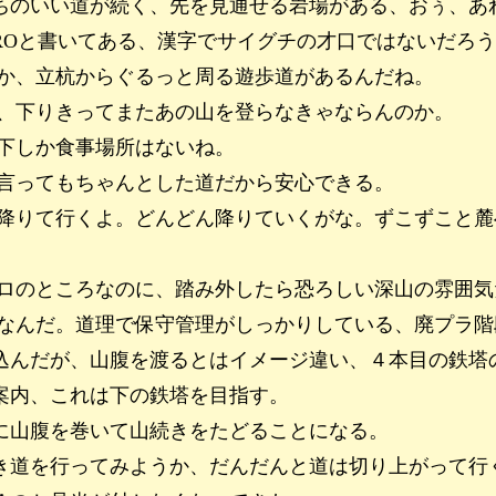
ちのいい道が続く、先を見通せる岩場がある、おぅ、あ
ROと書いてある、漢字でサイグチの才口ではないだろ
か、立杭からぐるっと周る遊歩道があるんだね。
、下りきってまたあの山を登らなきゃならんのか。
下しか食事場所はないね。
と言ってもちゃんとした道だから安心できる。
降りて行くよ。どんどん降りていくがな。ずこずこと麓
ロのところなのに、踏み外したら恐ろしい深山の雰囲気
なんだ。道理で保守管理がしっかりしている、廃プラ階
込んだが、山腹を渡るとはイメージ違い、４本目の鉄塔
案内、これは下の鉄塔を目指す。
に山腹を巻いて山続きをたどることになる。
き道を行ってみようか、だんだんと道は切り上がって行