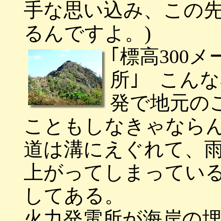
手な思い込み、この
るんですよ。)
｢標高300
所｣ こん
発で地元の
こともしなきゃなら
道は溝にえぐれて、
上がってしまってい
してある。
火力発電所が海岸の