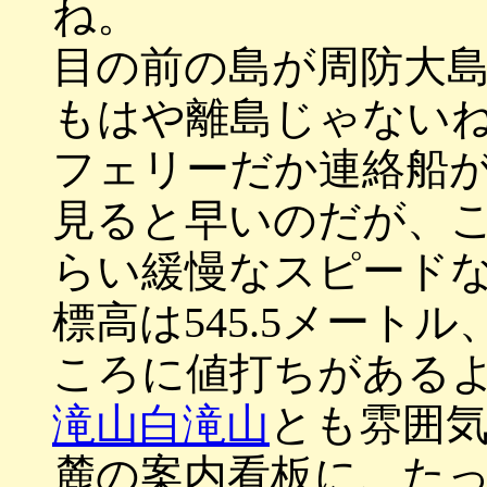
ね。
目の前の島が周防大
もはや離島じゃない
フェリーだか連絡船
見ると早いのだが、
らい緩慢なスピード
標高は545.5メート
ころに値打ちがある
滝山白滝山
とも雰囲
麓の案内看板に、た