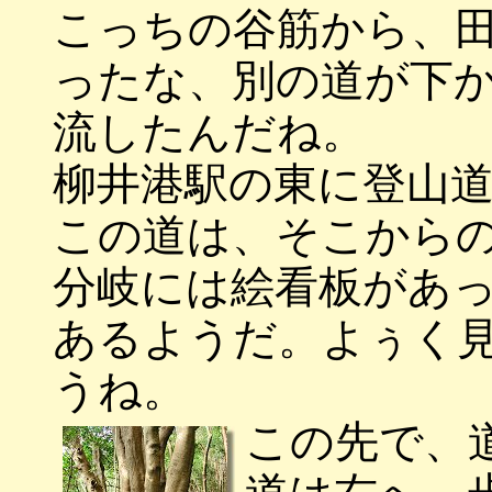
こっちの谷筋から、
ったな、別の道が下
流したんだね。
柳井港駅の東に登山
この道は、そこから
分岐には絵看板があ
あるようだ。よぅく
うね。
この先で、