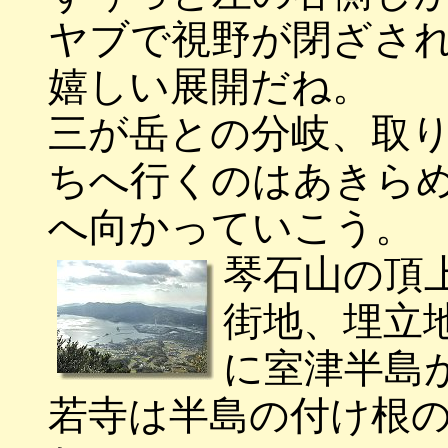
ヤブで視野が閉ざさ
嬉しい展開だね。
三が岳との分岐、取
ちへ行くのはあきら
へ向かっていこう。
琴石山の頂
街地、埋立
に室津半島
若寺は半島の付け根