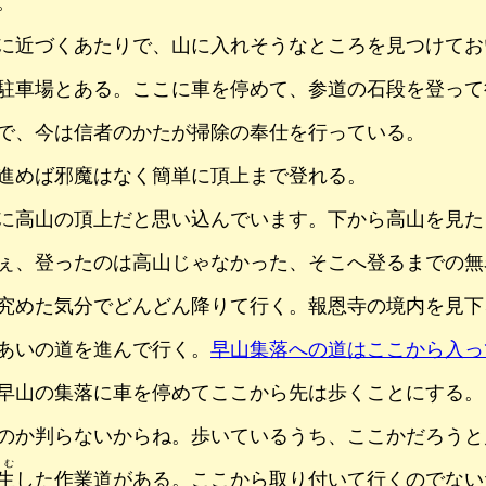
。
に近づくあたりで、山に入れそうなところを見つけてお
駐車場とある。ここに車を停めて、参道の石段を登って
で、今は信者のかたが掃除の奉仕を行っている。
進めば邪魔はなく簡単に頂上まで登れる。
に高山の頂上だと思い込んでいます。下から高山を見た
ぇ、登ったのは高山じゃなかった、そこへ登るまでの無
究めた気分でどんどん降りて行く。報恩寺の境内を見下
あいの道を進んで行く。
早山集落への道はここから入っ
早山の集落に車を停めてここから先は歩くことにする。
のか判らないからね。歩いているうち、ここかだろうと
さむ
生
した作業道がある。ここから取り付いて行くのでない