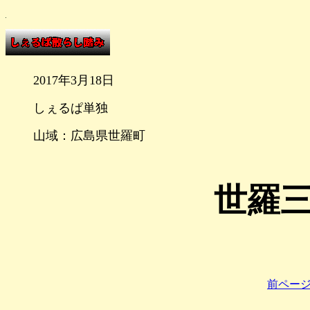
2017年3月18日
しぇるぱ単独
山域：広島県世羅町
世羅
前ペー