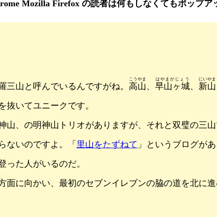
oogle Chrome Mozilla Firefox の読者は何もしな
こうやま
はやまがじょう
にいやま
羅三山と呼んでいるんですがね。
高山
、
早山ヶ城
、
新山
を抜いてユニークです。
山、の明神山トリオがありますが、それと双璧の三山です。
らないのですよ。「
里山をたずねて
」というブログがあ
登った人がいるのだ。
方面に向かい、最初のセブンイレブンの脇の道を北に進