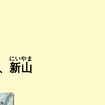
にいやま
、
新山