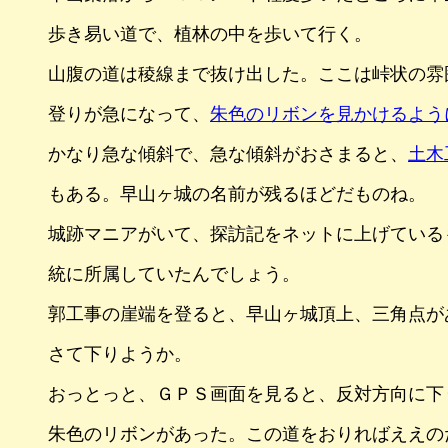
歩き易い道で、植林の中を歩いて行く。
山腹の道は稜線まで抜け出した。ここは峠状の雰
登りが急になって、
朱色のリボンを見かけるよう
かなり急な傾斜で、急な傾斜がおさまると、
土木
もある。早山ヶ城の名前が残るほどだものね。
城跡マニアがいて、探訪記をネットに上げている
統に所属していたんでしょう。
郭工事の崖端を登ると、早山ヶ城頂上、三角点が
さて下りようか。
おっとっと、ＧＰＳ画面を見ると、反対方向に下
朱色のリボンがあった。この道をおりればええの