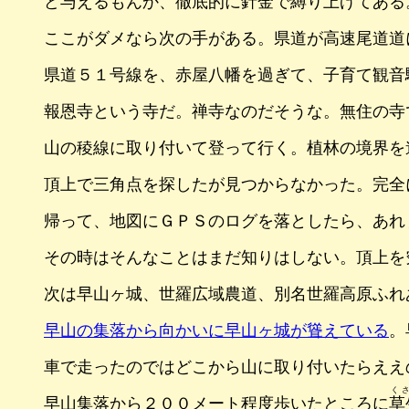
ど与えるもんか、徹底的に針金で縛り上げてある
ここがダメなら次の手がある。県道が高速尾道道
県道５１号線を、赤屋八幡を過ぎて、子育て観音
報恩寺という寺だ。禅寺なのだそうな。無住の寺
山の稜線に取り付いて登って行く。植林の境界を
頂上で三角点を探したが見つからなかった。完全
帰って、地図にＧＰＳのログを落としたら、あれ
その時はそんなことはまだ知りはしない。頂上を
次は早山ヶ城、世羅広域農道、別名世羅高原ふれ
早山の集落から向かいに早山ヶ城が聳えている
。
車で走ったのではどこから山に取り付いたらええ
く
早山集落から２００メート程度歩いたところに
草