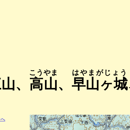
こうやま
はやまがじょう
三山、
高山
、
早山ヶ城
ジへ