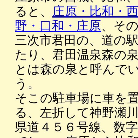
ると、
庄原・比和・
野・口和・庄原
、そ
三次市君田の、道の
たり、君田温泉森の
とは森の泉と呼んで
う。
そこの駐車場に車を
る、左折して神野瀬
県道４５６号線、数