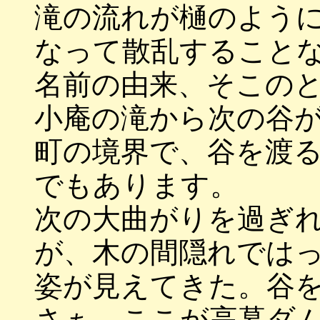
滝の流れが樋のよう
なって散乱すること
名前の由来、そこの
小庵の滝から次の谷
町の境界で、谷を渡
でもあります。
次の大曲がりを過ぎ
が、木の間隠れでは
姿が見えてきた。谷
さぁ、ここが高暮ダ