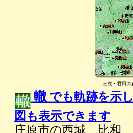
三次・君田の
轍
でも軌跡を示し
図も表示できます
庄原市の西城、比和