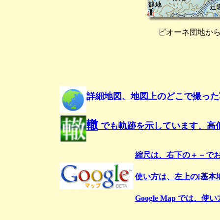
ピオーネ団地か
詳細地図、地図上のどこで撮った
轍
でも軌跡を示しています、高
縮尺は、右下の＋－で
使い方は、左上の[基本
Google Map で