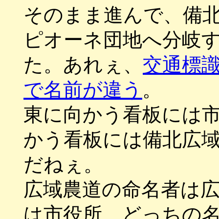
そのまま進んで、備
ピオーネ団地へ分岐
た。あれぇ、
交通標
で名前が違う
。
東に向かう看板には
かう看板には備北広
だねぇ。
広域農道の命名者は
は市役所、どっちの