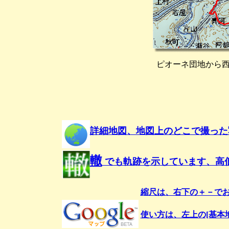
ピオーネ団地から
詳細地図、地図上のどこで撮った
轍
でも軌跡を示しています、高
縮尺は、右下の＋－で
使い方は、左上の[基本