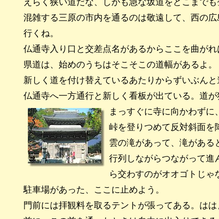
えらく狭い道だな、しかも急な坂道をどこまでも
混雑する三原の市内を通るのは敬遠して、西の広
行くね。
仏通寺入り口と交差点名があるからここを曲がれ
県道は、始めのうちはそこそこの道幅があるよ。
新しく道を付け替えているあたりからずいぶんと
仏通寺へ一方通行と新しく看板が出ている。道が
まっすぐに寺に向かわずに
峠を登りつめて反対斜面を
雲の滝があって、滝がある
行列しながらつながって進
ら交わすのがオオゴトじゃ
駐車場があった、ここに止めよう。
門前には拝観料を取るテントが張ってある。はは