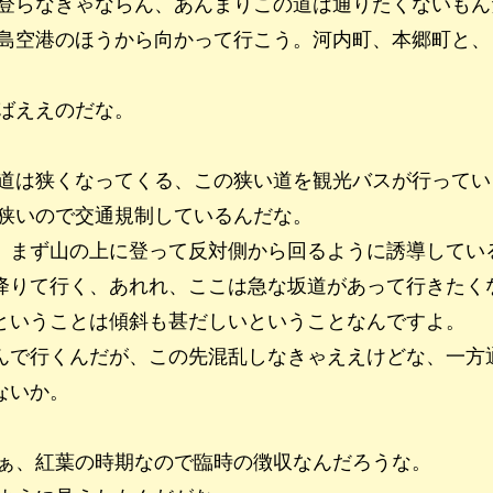
登らなきゃならん、あんまりこの道は通りたくないもん
島空港のほうから向かって行こう。河内町、本郷町と、
ばええのだな。
道は狭くなってくる、この狭い道を観光バスが行ってい
狭いので交通規制しているんだな。
、まず山の上に登って反対側から回るように誘導してい
降りて行く、あれれ、ここは急な坂道があって行きたく
ということは傾斜も甚だしいということなんですよ。
んで行くんだが、この先混乱しなきゃええけどな、一方
ないか。
ぁ、紅葉の時期なので臨時の徴収なんだろうな。