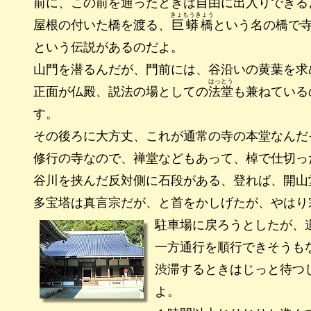
前に、この前を通ったときは自由に出入りできる
きょもうきょう
屋根の付いた橋を渡る、
巨蟒橋
という名の橋で
という伝説があるのだよ。
山門を潜るんだが、門前には、谷沿いの黄葉を求
はっとう
正面が仏殿、説法の場としての
法堂
も兼ねている
す。
その後ろに大方丈、これが通常の寺の本堂なんだ
修行の寺なので、禅堂などもあって、棹で仕切っ
谷川を挟んだ反対側に石段がある、登れば、開山
多宝塔は真言宗だが、と首をかしげたが、やはり
駐車場に戻ろうとしたが、
一方通行を順行できそうも
渋滞するときはじっと待つ
よ。