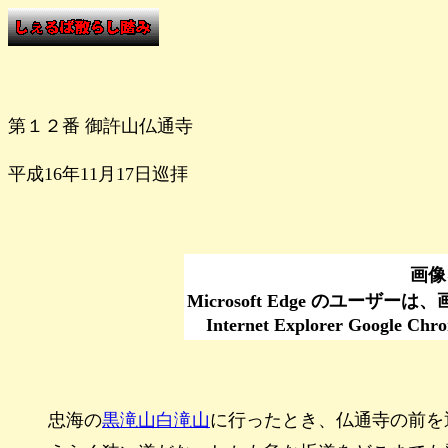
第１２番 御許山仏通寺
平成16年11月17日巡拝
画像
Microsoft Edge のユーザ
Internet Explorer Go
忠海の
黒滝山白滝山
に行ったとき、仏通寺の前を