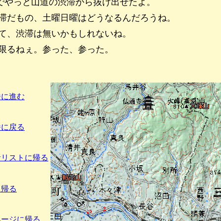
でやっと山道の渋滞から抜け出せたよ。
滞だもの、土曜日曜はどうなるんだろうね。
て、渋滞は無いかもしれないね。
限るねぇ。参った、参った。
番に進む
番に戻る
音リストに帰る
に帰る
ページに帰る