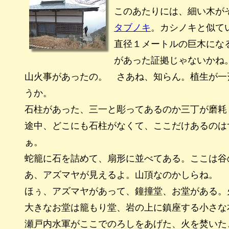
このあたりには、細い木が
タブノキ
。カシノキと似て
直径１メートルの巨木にな
があった証拠じゃないかね
山火事があったの。 さあね、知らん。植生が一
うか。
石柱があった、三一と彫ってあるのか三丁が磨耗
途中、どこにも石柱がなくて、ここだけあるのは
ぁ。
蛇籠に石を詰めて、扇形に並べてある。ここは谷
あ、アズマヤが見えるよ。山頂なのかしらね。
ほぅ、アズマヤがあって、鐘撞堂、お堂がある。
大きなお堂は籠もり堂、岩の上に鎮座する小さな
瀬戸内水軍がここでのろしをあげた、火を焚いた