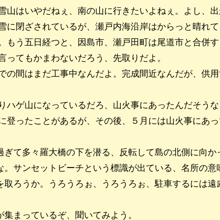
雪山はいやだねぇ、南の山に行きたいよねぇ。よし、出
雪に閉ざされているが、瀬戸内海沿岸はからっと晴れて
。もう五日経つと、因島市、瀬戸田町は尾道市と合併す
言ってもかまわないだろう、先取りだよ。
での間はまだ工事中なんだよ。完成間近なんだが、供用
りハゲ山になっているだろ、山火事にあったんだそうな
に登ったことがあるが、その後、５月には山火事にあっ
過ぎて多々羅大橋の下を潜る、反転して島の北側に向か
な。サンセットビーチという標識が出ている、名所の意
を取ろうか。うろうろぉ、うろうろぉ、駐車するには遠
が集まっているぞ、聞いてみよう。