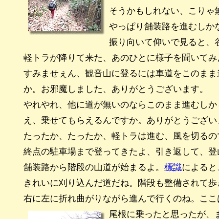
そうかもしれない、こりゃ
やっぱり舗装路を進むしか
振り向いて仰いで見ると、
軽トラが降りて来た、あのひとに様子を聞いてみ
すみませぇん、観音山に登るには車道をこのまま
か。お邪魔しました、ありがとうございます。
やれやれ、他に道が無いのならこのまま進むしか
え、乗せてもらえるんですか。ありがとうござい
たったか、たったか、軽トラは進む、風を切るの
終点の駐車場まで登ってきたよ、引き返して、登
舗装路から階段の山道が始まるよ。
標識
によると
きれいに刈り込んだ道だね。階段も整備されて歩
右に左に折れ曲がりながら進んで行くのね。ここ
尾根に乗ったと思ったが、