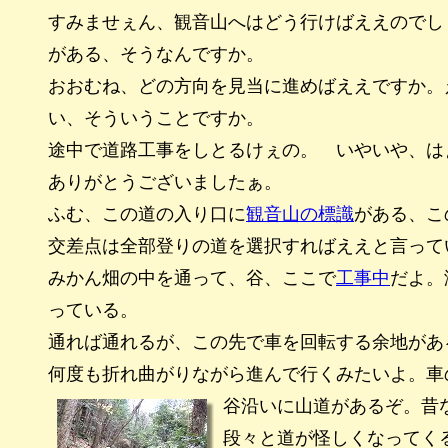
すみませぇん、観音山へはどう行けばええのでし
がある、そうなんですか。
おおむね、どの方向を見当に進めばええですか。
い、そういうことですか。
途中で道路工事をしとるけぇの。 いやいや、は
ありがとうございましたぁ。
ふむ、この道の入り口に
観音山の標識
がある、こ
交差点は全部登りの道を選択すればええと言って
みかん畑の中を通って、谷、ここで
工事中
だよ。
っている。
通れば通れるが、この先で車を回転する余地があ
何度も折れ曲がりながら進んで行くみたいよ。車
谷沿いに山道があるぞ。昔
段々と道が怪しくなってく