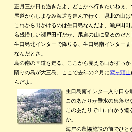
正月三が日も過ぎたよ、どこかへ行きたいねぇ。
尾道からしまなみ海道を進んで行く、県北の山は
これから出かけるのは生口島なんだよ、瀬戸田町
名残惜しい瀬戸田町だが、尾道の山に登るのだと
生口島北インターで降りる、生口島南インターま
なんだとさ。
島の南の国道を走る、ここから見える山がすっか
隣りの島が大三島、ここで去年の２月に
鷲ヶ頭山
んだよ。
生口島南インター入り口を
このあたりが垂水の集落だ
このあたりで山に向かう道
か。
海岸の農協施設の前でひと