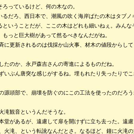
そろっているけど、何の木なの。
いるだろ、西日本で、潮風の吹く海岸ばたの木はタブノ
るということだが、ここの木はどれも細いねぇ。みんな
。もっと巨大樹があって然るべきなんだがね。
斉に更新されるのは伐採か山火事、材木の値段からして
したのか、永戸森吉さんの寄進によるものだね。
ずいぶん唐突な感じがするね。埋もれたり失ったりでこ
の源頭部で、崩壊を防ぐのにこの工法を使ったのだろう
火滝観音というんだそうな。
本堂があるが、遠慮して扉を開けずに立ち去った。遠慮
、火滝、という転訛なんだとさ。なるほど、鐘に火滝の