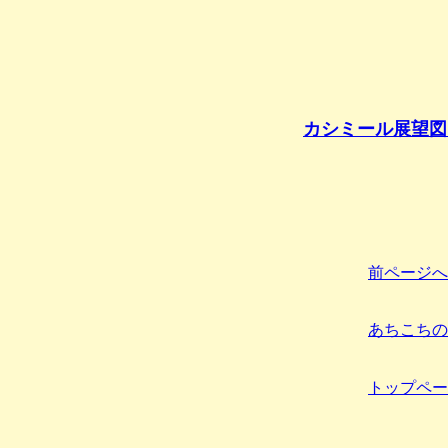
カシミール展望図
前ページへ
あちこちの
トップペー