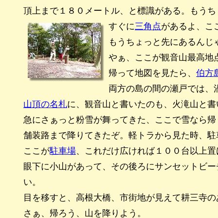
頂上まで１８０メートル、と標識がある。もうち
すぐに
三角点
があるよ、こ
もうちょっと先にあるんじ
やぁ、ここが観音山最高地
帰って地図を見たら、
伯方
両方の島の間の瀬戸では、
山頂の名札
に、観音山と書いたのも、火滝山と書
急にさぁっと粉雪が舞ってきた、ここで雪なら帰
舗装路まで降りてきたぞ。軽トラから見た時、駐
ここが
駐車場
、これだけ広ければ１００台以上置
眼下に小山があって、その後ろにサンセットビー
い。
目を移すと、高根大橋、市街地が見えて耕三寺の
さぁ、帰ろう、山を降りよう。