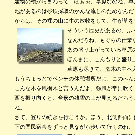
建物の横からまわって、ほぉぉ、草原なのね、草
池があるのは砂鉄採取のかんな流しのためなんだ
からは、その裸の山に牛の放牧をして、牛が草を
そういう歴史があるの、ふ
なんだろね、もぐらの仕業
あの盛り上がっている草原
ほんまに、こんもりと盛り
草原も尽きて、潅木の中へ
もうちょっとでベンチの休憩場所だよ、このへん
こんな木を風衝木と言うんだよ、強風が常に吹く
西を振り向くと、台形の残雪の山が見えるだろう
ね。
さて、登りの続きを行こうか。ほう、北側斜面に
下の国民宿舎をずっと見ながら歩いて行くのね、