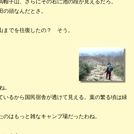
烏帽子山、さらにその右に池の段が見えるだろ。
田の頭なんだとさ。
山までを往復したの？ そう。
ね。
ているから国民宿舎が透けて見える。葉の繁る頃は緑
たのはもっと雑なキャンプ場だったわね。