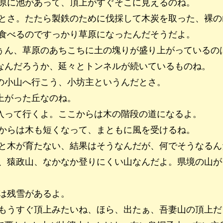
原に池があって、頂上がすぐそこに見えるのね。
とさ。たたら製鉄のために伐採して木炭を取った、裸の
食べるのですっかり草原になったんだそうだよ。
ぅん、草原のあちこちに土の塊りが盛り上がっているの
なんだろうか、延々とトンネルが続いているものね。
の小山へ行こう、小坊主というんだとさ。
上がった丘なのね。
入って行くよ。ここからは木の階段の道になるよ。
からは木も短くなって、まともに風を受けるね。
と木が育たない、結果はそうなんだが、何でそうなるん
、猿政山、なかなか登りにくい山なんだよ。県境の山が
は残雪があるよ。
もうすぐ頂上みたいね、ほら、出たぁ、吾妻山の頂上だ