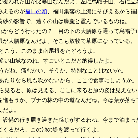
で覆われた山が比婆山なんだよ、左に烏帽子山、右に立
みえるのが
福田の頭
、福田集落の上流にそびえるから福
黄砂の影響で、遠くの山は朦朧と霞んでいるものね。
れからどう行ったの？ 目の下の大膳原を通って烏帽子
根が大膳原なんだよ、そこも放牧で草原になっている。
とこう、このまま南尾根をたどろうよ。
多い山域なのね、すごいとこだと納得したよ。
うだね、痛むかい、そうか、特別なことはないか。
あたりなら風も吹かないから、ここで食事にしようか。
ら見ると、原は見える、ここに来ると原の姿は見えない
を進もうか、ブナの林の中の道なんだね。今は葉が落ち
んだよ。
。設備の行き届き過ぎた感じがするわね。今まで泊まっ
てくるだろ、この池の堤を渡って行くよ。