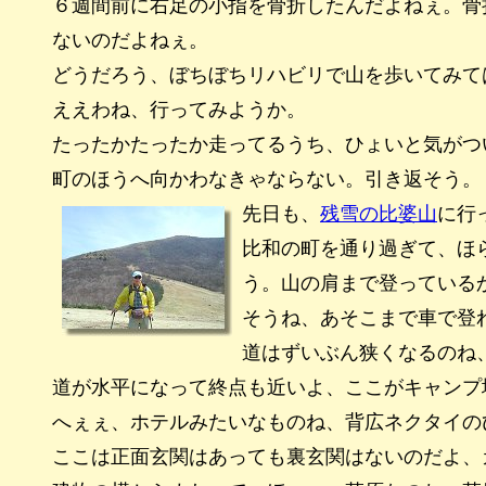
６週間前に右足の小指を骨折したんだよねぇ。骨
ないのだよねぇ。
どうだろう、ぼちぼちリハビリで山を歩いてみて
ええわね、行ってみようか。
たったかたったか走ってるうち、ひょいと気がつ
町のほうへ向かわなきゃならない。引き返そう。
先日も、
残雪の比婆山
に行
比和の町を通り過ぎて、ほ
う。山の肩まで登っている
そうね、あそこまで車で登
道はずいぶん狭くなるのね
道が水平になって終点も近いよ、ここがキャンプ
へぇぇ、ホテルみたいなものね、背広ネクタイの
ここは正面玄関はあっても裏玄関はないのだよ、