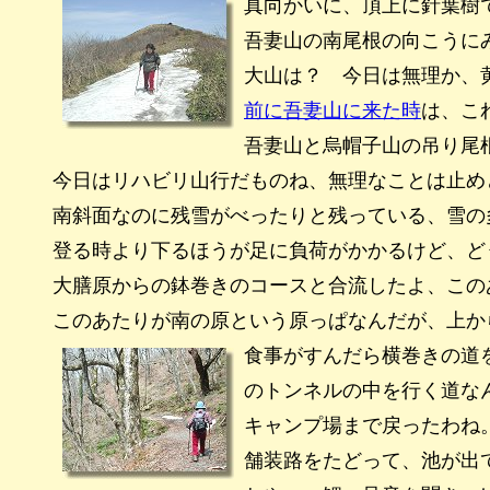
真向かいに、頂上に針葉樹
吾妻山の南尾根の向こうに
大山は？ 今日は無理か、
前に吾妻山に来た時
は、こ
吾妻山と烏帽子山の吊り尾
今日はリハビリ山行だものね、無理なことは止め
南斜面なのに残雪がべったりと残っている、雪の
登る時より下るほうが足に負荷がかかるけど、ど
大膳原からの鉢巻きのコースと合流したよ、この
このあたりが南の原という原っぱなんだが、上か
食事がすんだら横巻きの道
のトンネルの中を行く道な
キャンプ場まで戻ったわね
舗装路をたどって、池が出