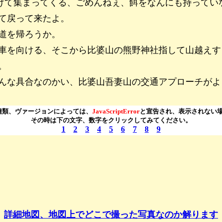
けて集まってくる、ごめんねぇ、餌をなんにも持ってい
て戻って来たよ。
道を帰ろうか。
車を向ける、そこから比婆山の熊野神社指して山越えす
。
んな具合なのかい、比婆山吾妻山の交通アプローチがよ
の種類、ヴァージョンによっては、
JavaScriptError
と宣告され、表示されない
その時は下の文字、数字をクリックしてみてください。
1
2
3
4
5
6
7
8
9
詳細地図、地図上でどこで撮った写真なのか解ります