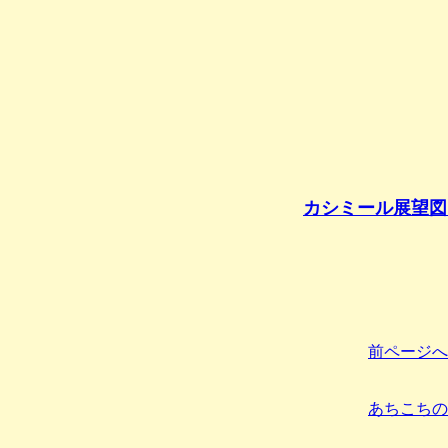
カシミール展望図
前ページへ
あちこちの