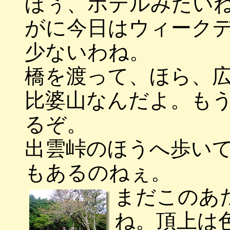
ほぅ、ホテルみたい
がに今日はウィーク
少ないわね。
橋を渡って、ほら、
比婆山なんだよ。も
るぞ。
出雲峠のほうへ歩い
もあるのねぇ。
まだこのあ
ね。頂上は