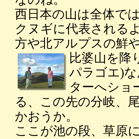
西日本の山は全体で
クヌギに代表される
方や北アルプスの鮮
比婆山を降
パラゴエ)
ターへショ
る、この先の分岐、
かおうか。
ここが池の段、草原