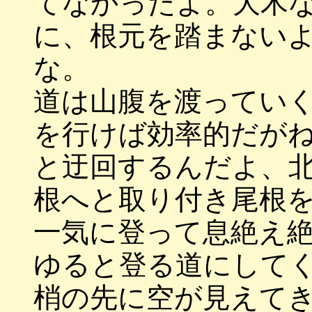
てなかったよ。大木
に、根元を踏まない
な。
道は山腹を渡ってい
を行けば効率的だが
と迂回するんだよ、
根へと取り付き尾根
一気に登って息絶え
ゆると登る道にして
梢の先に空が見え