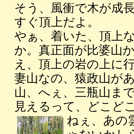
そう、風衝で木が成
すぐ頂上だよ。
やぁ、着いた、頂上
か。真正面が比婆山
え、頂上の岩の上に
妻山なの、猿政山が
山、へぇ、三瓶山ま
見えるって、どこど
ねぇ、あの