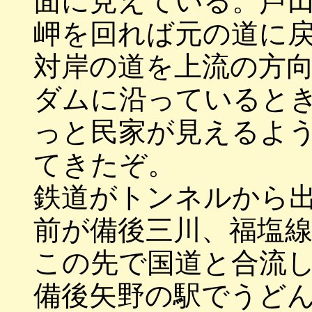
面に見えている。芦
岬を回れば元の道に
対岸の道を上流の方
ダムに沿っていると
っと民家が見えるよ
てきたぞ。
鉄道がトンネルから
前が備後三川、福塩
この先で国道と合流
備後矢野の駅でうど