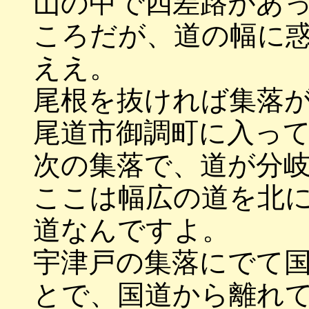
山の中で四差路があ
ころだが、道の幅に
ええ。
尾根を抜ければ集落
尾道市御調町に入っ
次の集落で、道が分
ここは幅広の道を北
道なんですよ。
宇津戸の集落にでて
とで、国道から離れ