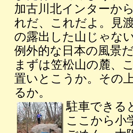
加古川北インターか
れだ、これだよ。見
の露出した山じゃな
例外的な日本の風景
まずは笠松山の麓、
置いとこうか。その
るか。
駐車できる
ここから小