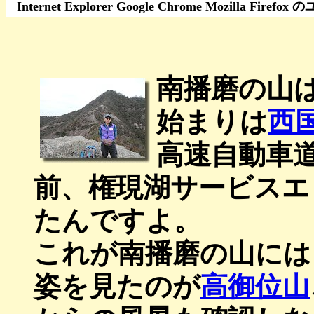
Internet Explorer Google Chrome Moz
南播磨の山
始まりは
西
高速自動車
前、権現湖サービスエ
たんですよ。
これが南播磨の山には
姿を見たのが
高御位山