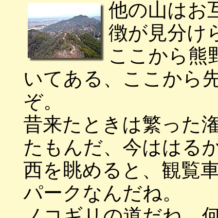
他の山はお
徴が見分け
ここから熊野
いてある、ここから
ぞ。
昔来たときは繁った
たもんだ、今ははる
西を眺めると、観覧
パークなんだね。
ノコギリの道だね、