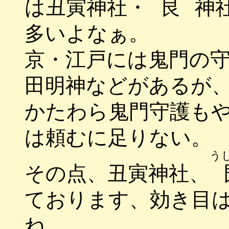
は丑寅神社・
艮
神
多いよなぁ。
京・江戸には鬼門の
田明神などがあるが
かたわら鬼門守護も
は頼むに足りない。
う
その点、丑寅神社、
ております、効き目
ね。