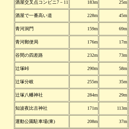
酒屋交叉点コンビニ7－11
183m
25m
酒屋で一番高い道
228m
45m
青河洞門
159m
69m
青河郵便局
176m
17m
谷間の四差路
232m
73m
辻塚峠
290m
58m
辻塚分岐
255m
35m
辻塚八幡神社
284m
29m
知波夜比古神社
171m
113m
運動公園駐車場(東)
208m
37m