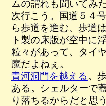
ムの謂れも聞いてみ
次行こう。国道５４
ら歩道を進む、歩道
ト製の床版が空中に
粒々があって、タイ
魔だよねぇ。
青河洞門を越える
。
ある。シェルターで
り落ちるからだと思