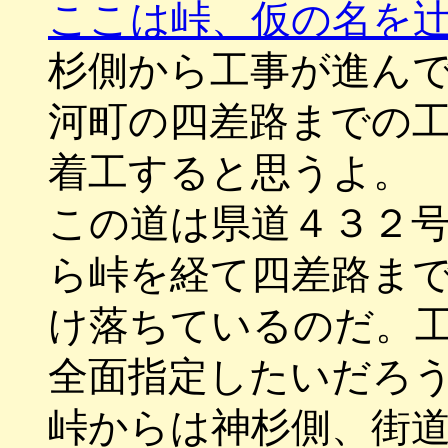
ここは峠、仮の名を
杉側から工事が進ん
河町の四差路までの
着工すると思うよ。
この道は県道４３２
ら峠を経て四差路ま
け落ちているのだ。
全面指定したいだろ
峠からは神杉側、街