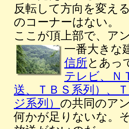
反転して方向を変え
のコーナーはない。
ここが頂上部で、ア
一番大きな
信所
とあっ
テレビ、Ｎ
送、ＴＢＳ系列）、
ジ系列）
の共同のア
何かが足りないな。