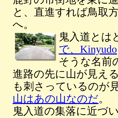
と、直進すれば鳥取
へ。
鬼入道とは
で、Kinyudo
そうな名前
進路の先に山が見え
も刺さっているのが
山はあの山なのだ
。
鬼入道の集落に近づ