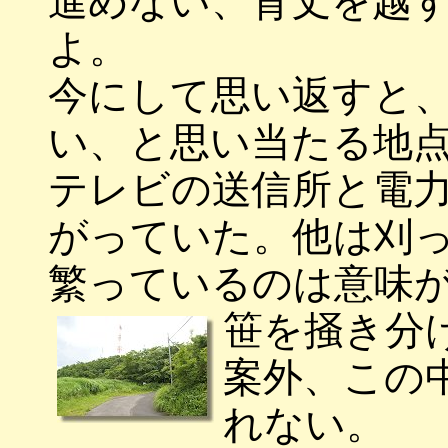
進めない、背丈を越
よ。
今にして思い返すと
い、と思い当たる地
テレビの送信所と電
がっていた。他は刈
繁っているのは意味
笹を掻き分
案外、この
れない。